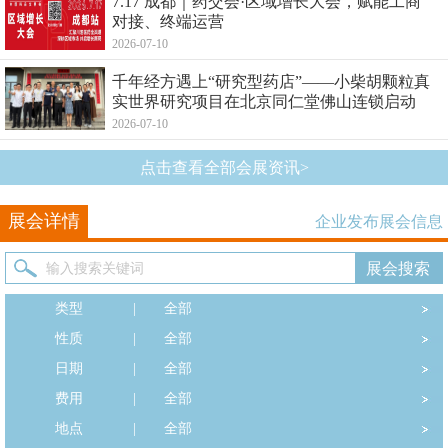
7.17 成都｜药交会·区域增长大会，赋能工商
对接、终端运营
2026-07-10
千年经方遇上“研究型药店”——小柴胡颗粒真
实世界研究项目在北京同仁堂佛山连锁启动
2026-07-10
点击查看全部会展资讯>
展会详情
企业发布展会信息
类型
|
全部
性质
|
全部
日期
|
全部
费用
|
全部
地点
|
全部