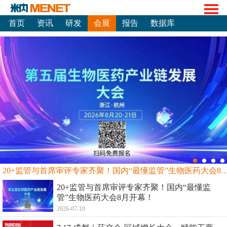
首页
资讯
研发
会展
报告
数据库
20+监管与首席审评专家齐聚！国内“最懂监管”生物
20+监管与首席审评专家齐聚！国内“最懂监
管”生物医药大会8月开幕！
2026-07-10