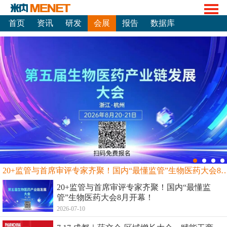
首页
资讯
研发
会展
报告
数据库
20+监管与首席审评专家齐聚！国内“最懂监管”生物
20+监管与首席审评专家齐聚！国内“最懂监
管”生物医药大会8月开幕！
2026-07-10