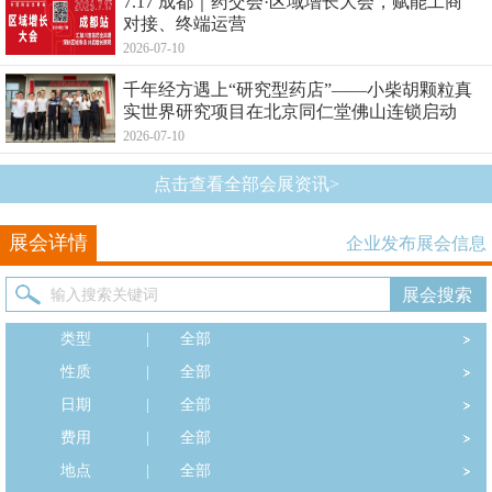
7.17 成都｜药交会·区域增长大会，赋能工商
对接、终端运营
2026-07-10
千年经方遇上“研究型药店”——小柴胡颗粒真
实世界研究项目在北京同仁堂佛山连锁启动
2026-07-10
点击查看全部会展资讯>
展会详情
企业发布展会信息
类型
|
全部
性质
|
全部
日期
|
全部
费用
|
全部
地点
|
全部