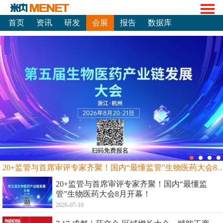
首页
资讯
研发
会展
报告
数据库
20+监管与首席审评专家齐聚！国内“最懂监管”生物
20+监管与首席审评专家齐聚！国内“最懂监
管”生物医药大会8月开幕！
2026-07-10