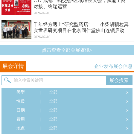
7.17 成都｜药交会·区域增长大会，赋能工商
对接、终端运营
2026-07-10
千年经方遇上“研究型药店”——小柴胡颗粒真
实世界研究项目在北京同仁堂佛山连锁启动
2026-07-10
点击查看全部会展资讯>
展会详情
企业发布展会信息
类型
|
全部
性质
|
全部
日期
|
全部
费用
|
全部
地点
|
全部