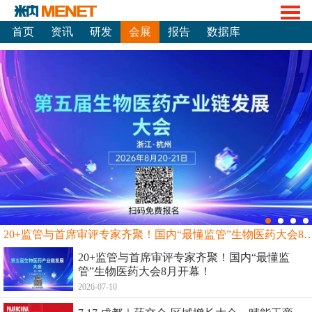
首页
资讯
研发
会展
报告
数据库
20+监管与首席审评专家齐聚！国内“最懂监管”生物
20+监管与首席审评专家齐聚！国内“最懂监
管”生物医药大会8月开幕！
2026-07-10