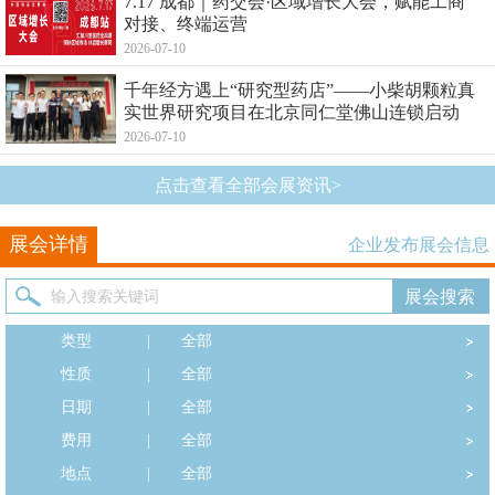
7.17 成都｜药交会·区域增长大会，赋能工商
对接、终端运营
2026-07-10
千年经方遇上“研究型药店”——小柴胡颗粒真
实世界研究项目在北京同仁堂佛山连锁启动
2026-07-10
点击查看全部会展资讯>
展会详情
企业发布展会信息
类型
|
全部
性质
|
全部
日期
|
全部
费用
|
全部
地点
|
全部