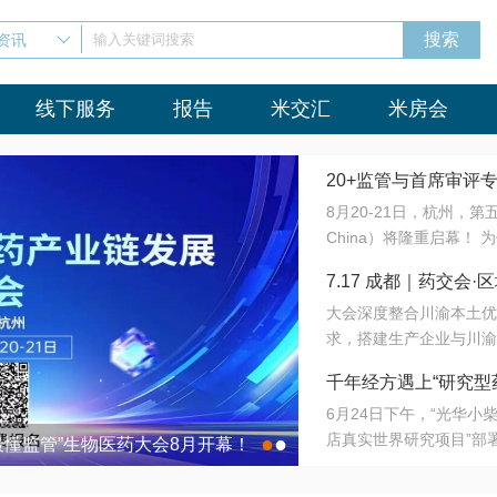
资讯
输入关键词搜索
线下服务
报告
米交汇
米房会
20+监管与首席审评
8月20-21日，杭州，
会8月开幕！
China）将隆重启幕！
与火”的淬炼—— 一端
7.17 成都｜药交
法正重新定义研发效率；
大会深度整合川渝本土优
难题，呼唤更成熟的产业
营
求，搭建生产企业与川渝
同与出海能力建设才是破
三终端渠道的精准高效对
来”为主题，内容全面扩
千年经方遇上“研究型
域增量份额夯实西南市场
算力突围；从中药创新、
6月24日下午，“光华
术攻坚，到CDMO的柔
目在北京同仁堂佛山
店真实世界研究项目”部
●
●
室”与“生产线”、“研发
最懂监管”生物医药大会8月开幕！
7.17 成都｜药交会·
这是继广州之后，该项目
本、临床在同一张桌子上
个OTC药品研究型药店