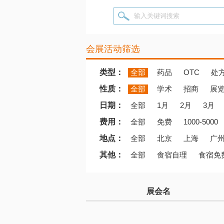
输入关键词搜索
会展活动筛选
类型：
全部
药品
OTC
处
性质：
全部
学术
招商
展
日期：
全部
1月
2月
3月
费用：
全部
免费
1000-5000
地点：
全部
北京
上海
广
其他：
全部
食宿自理
食宿免
展会名