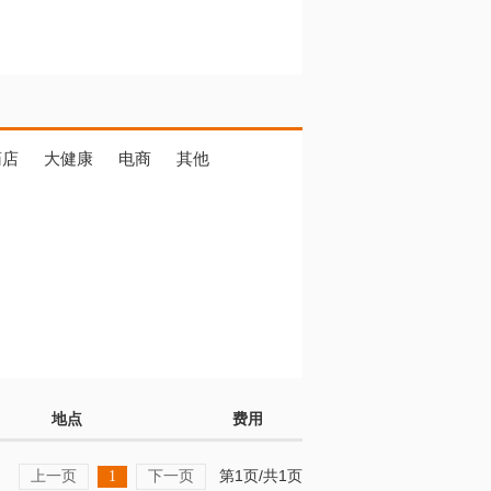
药店
大健康
电商
其他
地点
费用
上一页
下一页
第1页/共1页
1