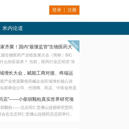
登录
注册
米内论道
专家齐聚！国内“最懂监管”生物医药大
第五届生物医药产业链发展大会（简称：BIC
 为什么你应该来？ 当前，医药行业正经历“冰
是AI制药从概念验证走向深度落地，数据与算
会·区域增长大会，赋能工商对接、终端运
另一端是创新药“最后一公里”的支付与入院
质产业资源聚焦药械企业区域增长核心诉
生态。 同质化“内卷”已无出路，全产业链协
头部商业公司、代理商、药店、中医诊所及
局关键。 本届大会以 “重构生态，定义未
接平台助力企业高效拓展终端网络，抢占区
容——从监管政策的前沿洞察，到AI制药的
药店”——小柴胡颗粒真实世界研究项
战略布局
复杂药物制剂、CGT、多肽与小核酸的技
小柴胡颗粒——北京同仁堂佛山连锁研究型药
性智造。 我们致力于打破壁垒，让“实验
连锁启动
署会在北京同仁堂佛山连锁药店总部举行。
端”与“支付端”深度对话，更让监管、产业、资
区域增长大会，赋能工商对接、终端运营
在广东落地的又一重要布局，标志着全国首
形成共识。
项目正式进入佛山市场。