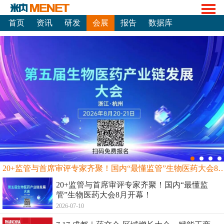
首页
资讯
研发
会展
报告
数据库
20+监管与首席审评专家齐聚！国内“最懂监管”生物
20+监管与首席审评专家齐聚！国内“最懂监
管”生物医药大会8月开幕！
2026-07-10