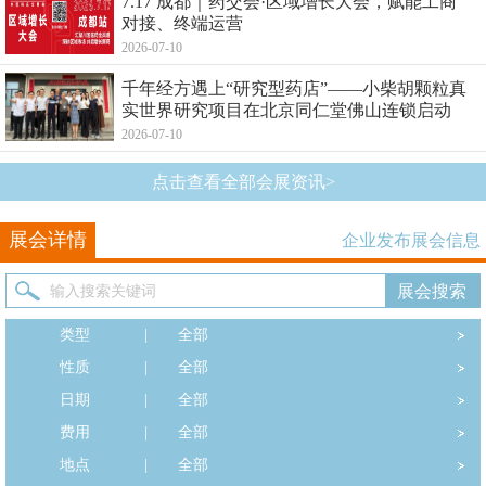
7.17 成都｜药交会·区域增长大会，赋能工商
对接、终端运营
2026-07-10
千年经方遇上“研究型药店”——小柴胡颗粒真
实世界研究项目在北京同仁堂佛山连锁启动
2026-07-10
点击查看全部会展资讯>
展会详情
企业发布展会信息
类型
|
全部
性质
|
全部
日期
|
全部
费用
|
全部
地点
|
全部