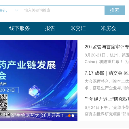
资讯
输入关键词搜索
线下服务
报告
米交汇
米房会
20+监管与首席审评
8月20-21日，杭州，
会8月开幕！
China）将隆重启幕！
与火”的淬炼—— 一端
7.17 成都｜药交
法正重新定义研发效率；
大会深度整合川渝本土优
难题，呼唤更成熟的产业
营
求，搭建生产企业与川渝
同与出海能力建设才是破
三终端渠道的精准高效对
来”为主题，内容全面扩
千年经方遇上“研究型
域增量份额夯实西南市场
算力突围；从中药创新、
6月24日下午，“光华
术攻坚，到CDMO的柔
目在北京同仁堂佛山
店真实世界研究项目”部
●
●
室”与“生产线”、“研发
最懂监管”生物医药大会8月开幕！
7.17 成都｜药交会·
这是继广州之后，该项目
本、临床在同一张桌子上
个OTC药品研究型药店