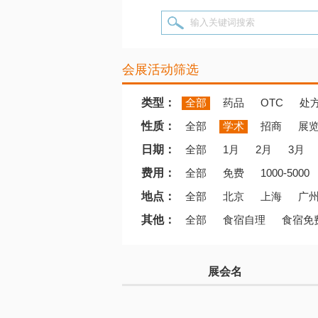
输入关键词搜索
会展活动筛选
类型：
全部
药品
OTC
处
性质：
全部
学术
招商
展
日期：
全部
1月
2月
3月
费用：
全部
免费
1000-5000
地点：
全部
北京
上海
广
其他：
全部
食宿自理
食宿免
展会名