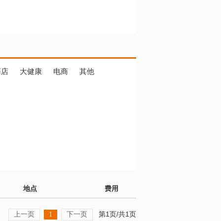
药店
大健康
电商
其他
地点
费用
上一页
下一页
第1页/共1页
1