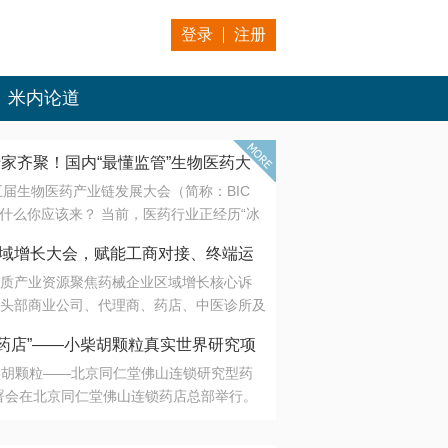
登录
注册
米内论道
专家齐聚！国内“最懂监管”生物医药大
第五届生物医药产业链发展大会（简称：BIC
 为什么你应该来？ 当前，医药行业正经历“冰
是AI制药从概念验证走向深度落地，数据与算
会·区域增长大会，赋能工商对接、终端运
另一端是创新药“最后一公里”的支付与入院
质产业资源聚焦药械企业区域增长核心诉
生态。 同质化“内卷”已无出路，全产业链协
头部商业公司、代理商、药店、中医诊所及
局关键。 本届大会以 “重构生态，定义未
接平台助力企业高效拓展终端网络，抢占区
容——从监管政策的前沿洞察，到AI制药的
药店”——小柴胡颗粒真实世界研究项
战略布局
复杂药物制剂、CGT、多肽与小核酸的技
小柴胡颗粒——北京同仁堂佛山连锁研究型药
性智造。 我们致力于打破壁垒，让“实验
连锁启动
署会在北京同仁堂佛山连锁药店总部举行。
端”与“支付端”深度对话，更让监管、产业、资
区域增长大会，赋能工商对接、终端运营
在广东落地的又一重要布局，标志着全国首
形成共识。
项目正式进入佛山市场。