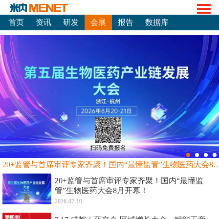
首页
资讯
研发
会展
报告
数据库
20+监管与首席审评专家齐聚！国内“最懂监管”生物
20+监管与首席审评专家齐聚！国内“最懂监
管”生物医药大会8月开幕！
2026-07-10