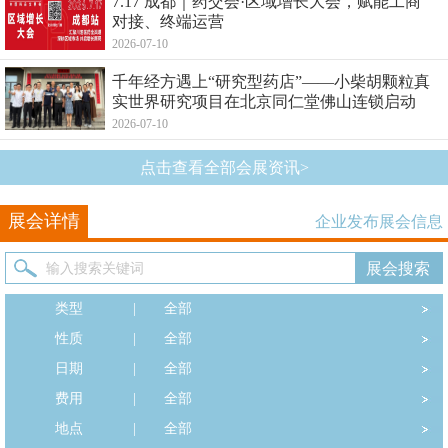
7.17 成都｜药交会·区域增长大会，赋能工商
对接、终端运营
2026-07-10
千年经方遇上“研究型药店”——小柴胡颗粒真
实世界研究项目在北京同仁堂佛山连锁启动
2026-07-10
点击查看全部会展资讯>
展会详情
企业发布展会信息
类型
|
全部
性质
|
全部
日期
|
全部
费用
|
全部
地点
|
全部