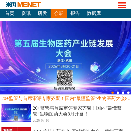
首页
资讯
研发
会展
报告
数据库
20+监管与首席审评专家齐聚！国内“最懂监管”生物
20+监管与首席审评专家齐聚！国内“最懂监
管”生物医药大会8月开幕！
2026-07-10