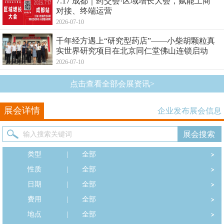
7.17 成都｜药交会·区域增长大会，赋能工商
对接、终端运营
2026-07-10
千年经方遇上“研究型药店”——小柴胡颗粒真
实世界研究项目在北京同仁堂佛山连锁启动
2026-07-10
点击查看全部会展资讯>
展会详情
企业发布展会信息
类型
|
全部
性质
|
全部
日期
|
全部
费用
|
全部
地点
|
全部