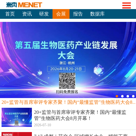
首页
资讯
研发
会展
报告
数据库
20+监管与首席审评专家齐聚！国内“最懂监管”生物
20+监管与首席审评专家齐聚！国内“最懂监
管”生物医药大会8月开幕！
2026-07-10