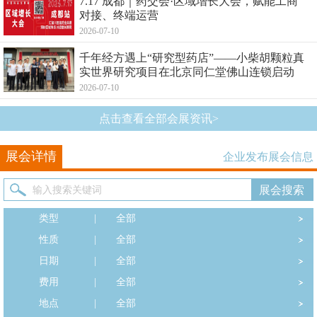
7.17 成都｜药交会·区域增长大会，赋能工商
对接、终端运营
2026-07-10
千年经方遇上“研究型药店”——小柴胡颗粒真
实世界研究项目在北京同仁堂佛山连锁启动
2026-07-10
点击查看全部会展资讯>
展会详情
企业发布展会信息
类型
|
全部
性质
|
全部
日期
|
全部
费用
|
全部
地点
|
全部