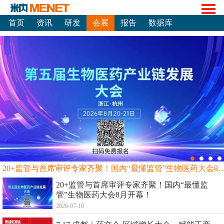
首页
资讯
研发
会展
报告
数据库
20+监管与首席审评专家齐聚！国内“最懂监管”生物
20+监管与首席审评专家齐聚！国内“最懂监
管”生物医药大会8月开幕！
2026-07-10