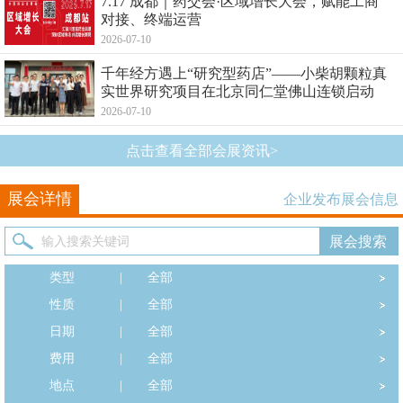
7.17 成都｜药交会·区域增长大会，赋能工商
对接、终端运营
2026-07-10
千年经方遇上“研究型药店”——小柴胡颗粒真
实世界研究项目在北京同仁堂佛山连锁启动
2026-07-10
点击查看全部会展资讯>
展会详情
企业发布展会信息
类型
|
全部
性质
|
全部
日期
|
全部
费用
|
全部
地点
|
全部