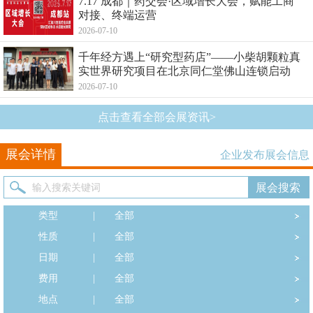
7.17 成都｜药交会·区域增长大会，赋能工商
对接、终端运营
2026-07-10
千年经方遇上“研究型药店”——小柴胡颗粒真
实世界研究项目在北京同仁堂佛山连锁启动
2026-07-10
点击查看全部会展资讯>
展会详情
企业发布展会信息
类型
|
全部
性质
|
全部
日期
|
全部
费用
|
全部
地点
|
全部