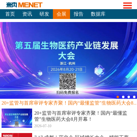
首页
资讯
研发
会展
报告
数据库
20+监管与首席审评专家齐聚！国内“最懂监管”生物
20+监管与首席审评专家齐聚！国内“最懂监
管”生物医药大会8月开幕！
2026-07-10