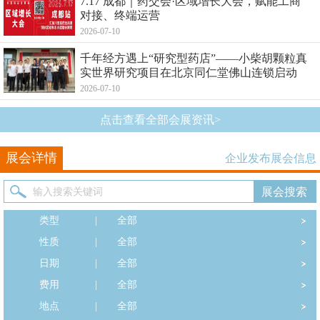
7.17 成都｜药交会·区域增长大会，赋能工商
对接、终端运营
2026-07-10
千年经方遇上“研究型药店”——小柴胡颗粒真
实世界研究项目在北京同仁堂佛山连锁启动
2026-07-10
点击查看全部会展资讯>
展会详情
企业发布展会信息
类型
|
全部
性质
|
全部
日期
|
全部
费用
|
全部
地点
|
全部