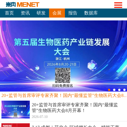
首页
资讯
研发
会展
报告
数据库
20+监管与首席审评专家齐聚！国内“最懂监管”生物
20+监管与首席审评专家齐聚！国内“最懂监
管”生物医药大会8月开幕！
2026-07-10