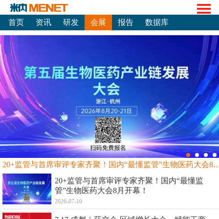
首页
资讯
研发
会展
报告
数据库
20+监管与首席审评专家齐聚！国内“最懂监管”生物
20+监管与首席审评专家齐聚！国内“最懂监
管”生物医药大会8月开幕！
2026-07-10