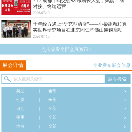
7.17 成都｜药交会·区域增长大会，赋能工商
对接、终端运营
2026-07-10
千年经方遇上“研究型药店”——小柴胡颗粒真
实世界研究项目在北京同仁堂佛山连锁启动
2026-07-10
点击查看全部会展资讯>
展会详情
企业发布展会信息
类型
|
全部
性质
|
全部
日期
|
全部
费用
|
全部
地点
|
全部