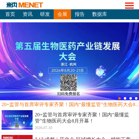
首页
资讯
研发
会展
报告
数据库
20+监管与首席审评专家齐聚！国内“最懂监管”生物
20+监管与首席审评专家齐聚！国内“最懂监
管”生物医药大会8月开幕！
2026-07-10