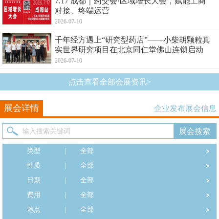
7.17 成都｜药交会·区域增长大会，赋能工商
对接、终端运营
2026-07-10
千年经方遇上“研究型药店”——小柴胡颗粒真
实世界研究项目在北京同仁堂佛山连锁启动
2026-07-10
点击查看全部会展资讯>
展会详情
企业发布展会信息
类型
|
全部
性质
|
全部
日期
|
全部
费用
|
全部
地点
|
全部