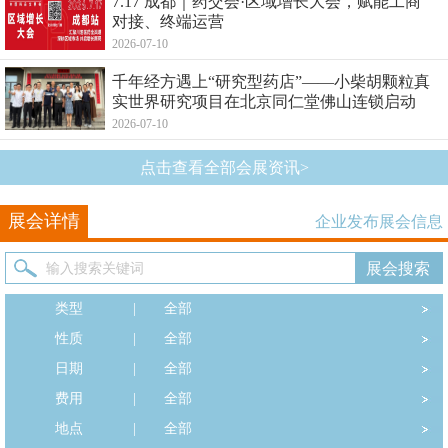
7.17 成都｜药交会·区域增长大会，赋能工商
对接、终端运营
2026-07-10
千年经方遇上“研究型药店”——小柴胡颗粒真
实世界研究项目在北京同仁堂佛山连锁启动
2026-07-10
点击查看全部会展资讯>
展会详情
企业发布展会信息
类型
|
全部
性质
|
全部
日期
|
全部
费用
|
全部
地点
|
全部