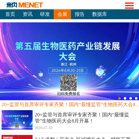
首页
资讯
研发
会展
报告
数据库
20+监管与首席审评专家齐聚！国内“最懂监管”生物
20+监管与首席审评专家齐聚！国内“最懂监
管”生物医药大会8月开幕！
2026-07-10