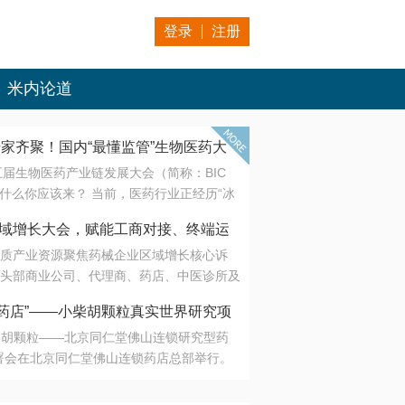
登录
注册
米内论道
专家齐聚！国内“最懂监管”生物医药大
第五届生物医药产业链发展大会（简称：BIC
 为什么你应该来？ 当前，医药行业正经历“冰
是AI制药从概念验证走向深度落地，数据与算
会·区域增长大会，赋能工商对接、终端运
另一端是创新药“最后一公里”的支付与入院
质产业资源聚焦药械企业区域增长核心诉
生态。 同质化“内卷”已无出路，全产业链协
头部商业公司、代理商、药店、中医诊所及
局关键。 本届大会以 “重构生态，定义未
接平台助力企业高效拓展终端网络，抢占区
容——从监管政策的前沿洞察，到AI制药的
药店”——小柴胡颗粒真实世界研究项
战略布局
复杂药物制剂、CGT、多肽与小核酸的技
小柴胡颗粒——北京同仁堂佛山连锁研究型药
性智造。 我们致力于打破壁垒，让“实验
连锁启动
署会在北京同仁堂佛山连锁药店总部举行。
端”与“支付端”深度对话，更让监管、产业、资
区域增长大会，赋能工商对接、终端运营
在广东落地的又一重要布局，标志着全国首
形成共识。
项目正式进入佛山市场。