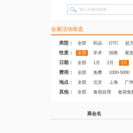
输入关键词搜索
会展活动筛选
类型：
全部
药品
OTC
处
性质：
全部
学术
招商
展
日期：
全部
1月
2月
3月
费用：
全部
免费
1000-5000
地点：
全部
北京
上海
广
其他：
全部
食宿自理
食宿免
展会名