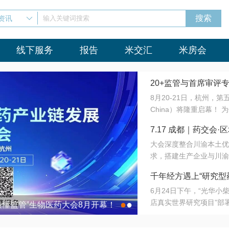
资讯
输入关键词搜索
线下服务
报告
米交汇
米房会
20+监管与首席审评
8月20-21日，杭州，
会8月开幕！
China）将隆重启幕！
与火”的淬炼—— 一端
7.17 成都｜药交
法正重新定义研发效率；
大会深度整合川渝本土优
难题，呼唤更成熟的产业
营
求，搭建生产企业与川渝
同与出海能力建设才是破
三终端渠道的精准高效对
来”为主题，内容全面扩
千年经方遇上“研究型
域增量份额夯实西南市场
算力突围；从中药创新、
6月24日下午，“光华
术攻坚，到CDMO的柔
目在北京同仁堂佛山
店真实世界研究项目”部
●
●
室”与“生产线”、“研发
最懂监管”生物医药大会8月开幕！
7.17 成都｜药交会·
这是继广州之后，该项目
本、临床在同一张桌子上
个OTC药品研究型药店