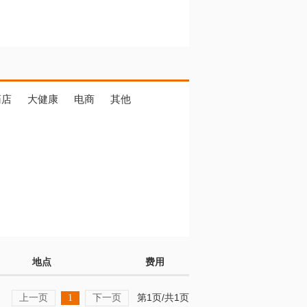
药店
大健康
电商
其他
地点
费用
上一页
下一页
第1页/共1页
1