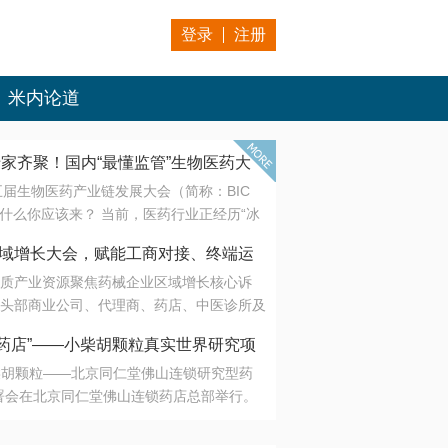
登录
注册
米内论道
专家齐聚！国内“最懂监管”生物医药大
第五届生物医药产业链发展大会（简称：BIC
 为什么你应该来？ 当前，医药行业正经历“冰
是AI制药从概念验证走向深度落地，数据与算
会·区域增长大会，赋能工商对接、终端运
另一端是创新药“最后一公里”的支付与入院
质产业资源聚焦药械企业区域增长核心诉
生态。 同质化“内卷”已无出路，全产业链协
头部商业公司、代理商、药店、中医诊所及
局关键。 本届大会以 “重构生态，定义未
接平台助力企业高效拓展终端网络，抢占区
容——从监管政策的前沿洞察，到AI制药的
药店”——小柴胡颗粒真实世界研究项
战略布局
复杂药物制剂、CGT、多肽与小核酸的技
小柴胡颗粒——北京同仁堂佛山连锁研究型药
性智造。 我们致力于打破壁垒，让“实验
连锁启动
署会在北京同仁堂佛山连锁药店总部举行。
端”与“支付端”深度对话，更让监管、产业、资
区域增长大会，赋能工商对接、终端运营
在广东落地的又一重要布局，标志着全国首
形成共识。
项目正式进入佛山市场。