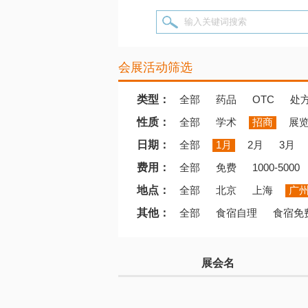
输入关键词搜索
会展活动筛选
类型：
全部
药品
OTC
处
性质：
全部
学术
招商
展
日期：
全部
1月
2月
3月
费用：
全部
免费
1000-5000
地点：
全部
北京
上海
广
其他：
全部
食宿自理
食宿免
展会名