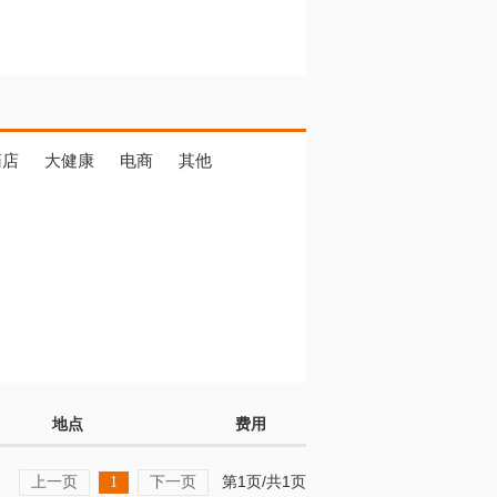
药店
大健康
电商
其他
地点
费用
上一页
下一页
第1页/共1页
1