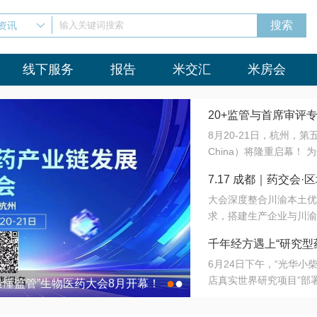
资讯
输入关键词搜索
线下服务
报告
米交汇
米房会
20+监管与首席审评
8月20-21日，杭州，
会8月开幕！
China）将隆重启幕！
与火”的淬炼—— 一端
7.17 成都｜药交
法正重新定义研发效率；
大会深度整合川渝本土优
难题，呼唤更成熟的产业
营
求，搭建生产企业与川渝
同与出海能力建设才是破
三终端渠道的精准高效对
来”为主题，内容全面扩
千年经方遇上“研究型
域增量份额夯实西南市场
算力突围；从中药创新、
6月24日下午，“光华
术攻坚，到CDMO的柔
目在北京同仁堂佛山
店真实世界研究项目”部
●
●
室”与“生产线”、“研发
最懂监管”生物医药大会8月开幕！
7.17 成都｜药交会·
这是继广州之后，该项目
本、临床在同一张桌子上
个OTC药品研究型药店