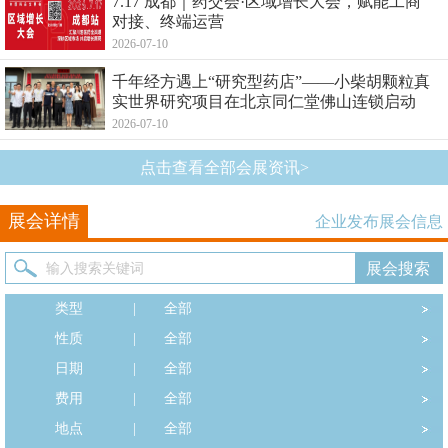
7.17 成都｜药交会·区域增长大会，赋能工商
对接、终端运营
2026-07-10
千年经方遇上“研究型药店”——小柴胡颗粒真
实世界研究项目在北京同仁堂佛山连锁启动
2026-07-10
点击查看全部会展资讯>
展会详情
企业发布展会信息
类型
|
全部
性质
|
全部
日期
|
全部
费用
|
全部
地点
|
全部