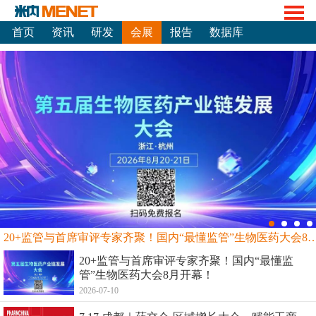
首页
资讯
研发
会展
报告
数据库
20+监管与首席审评专家齐聚！国内“最懂监管”生物
20+监管与首席审评专家齐聚！国内“最懂监
管”生物医药大会8月开幕！
2026-07-10