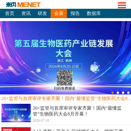
首页
资讯
研发
会展
报告
数据库
20+监管与首席审评专家齐聚！国内“最懂监管”生物
20+监管与首席审评专家齐聚！国内“最懂监
管”生物医药大会8月开幕！
2026-07-10