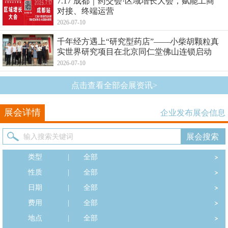
7.17 成都｜药交会·区域增长大会，赋能工商
对接、终端运营
2026-07-10
千年经方遇上“研究型药店”——小柴胡颗粒真
实世界研究项目在北京同仁堂佛山连锁启动
2026-07-10
点击查看全部会展资讯>
展会详情
企业发布展会信息
类型
|
全部
性质
|
全部
日期
|
全部
费用
|
全部
地点
|
全部