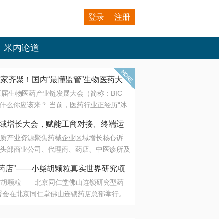
登录
注册
米内论道
专家齐聚！国内“最懂监管”生物医药大
第五届生物医药产业链发展大会（简称：BIC
 为什么你应该来？ 当前，医药行业正经历“冰
是AI制药从概念验证走向深度落地，数据与算
会·区域增长大会，赋能工商对接、终端运
另一端是创新药“最后一公里”的支付与入院
质产业资源聚焦药械企业区域增长核心诉
生态。 同质化“内卷”已无出路，全产业链协
头部商业公司、代理商、药店、中医诊所及
局关键。 本届大会以 “重构生态，定义未
接平台助力企业高效拓展终端网络，抢占区
容——从监管政策的前沿洞察，到AI制药的
药店”——小柴胡颗粒真实世界研究项
战略布局
复杂药物制剂、CGT、多肽与小核酸的技
小柴胡颗粒——北京同仁堂佛山连锁研究型药
性智造。 我们致力于打破壁垒，让“实验
连锁启动
署会在北京同仁堂佛山连锁药店总部举行。
端”与“支付端”深度对话，更让监管、产业、资
区域增长大会，赋能工商对接、终端运营
在广东落地的又一重要布局，标志着全国首
形成共识。
项目正式进入佛山市场。