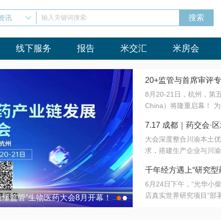
资讯
输入关键词搜索
线下服务
报告
米交汇
米房会
20+监管与首席审评
8月20-21日，杭州，
会8月开幕！
China）将隆重启幕！
与火”的淬炼—— 一端
7.17 成都｜药交
法正重新定义研发效率；
大会深度整合川渝本土优
难题，呼唤更成熟的产业
营
求，搭建生产企业与川渝
同与出海能力建设才是破
三终端渠道的精准高效对
来”为主题，内容全面扩
千年经方遇上“研究型
域增量份额夯实西南市场
算力突围；从中药创新、
6月24日下午，“光华
术攻坚，到CDMO的柔
目在北京同仁堂佛山
店真实世界研究项目”部
●
●
室”与“生产线”、“研发
最懂监管”生物医药大会8月开幕！
7.17 成都｜药交会·
这是继广州之后，该项目
本、临床在同一张桌子上
个OTC药品研究型药店