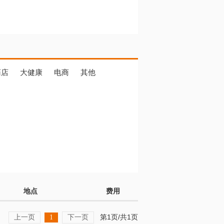
药店
大健康
电商
其他
地点
费用
上一页
下一页
第1页/共1页
1