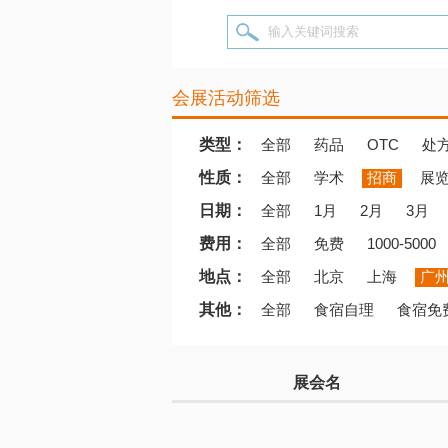
输入关键词搜索
会展活动筛选
类型：
全部
药品
OTC
处
性质：
全部
学术
招商
展
日期：
全部
1月
2月
3月
费用：
全部
免费
1000-5000
地点：
全部
北京
上海
广
其他：
全部
食宿自理
食宿免
展会名