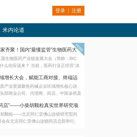
登录
注册
米内论道
专家齐聚！国内“最懂监管”生物医药大
第五届生物医药产业链发展大会（简称：BIC
 为什么你应该来？ 当前，医药行业正经历“冰
是AI制药从概念验证走向深度落地，数据与算
会·区域增长大会，赋能工商对接、终端运
另一端是创新药“最后一公里”的支付与入院
质产业资源聚焦药械企业区域增长核心诉
生态。 同质化“内卷”已无出路，全产业链协
头部商业公司、代理商、药店、中医诊所及
局关键。 本届大会以 “重构生态，定义未
接平台助力企业高效拓展终端网络，抢占区
容——从监管政策的前沿洞察，到AI制药的
药店”——小柴胡颗粒真实世界研究项
战略布局
复杂药物制剂、CGT、多肽与小核酸的技
小柴胡颗粒——北京同仁堂佛山连锁研究型药
性智造。 我们致力于打破壁垒，让“实验
连锁启动
署会在北京同仁堂佛山连锁药店总部举行。
端”与“支付端”深度对话，更让监管、产业、资
区域增长大会，赋能工商对接、终端运营
在广东落地的又一重要布局，标志着全国首
形成共识。
项目正式进入佛山市场。