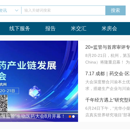
资讯
输入关键词搜索
线下服务
报告
米交汇
米房会
20+监管与首席审评
8月20-21日，杭州，
会8月开幕！
China）将隆重启幕！
与火”的淬炼—— 一端
7.17 成都｜药交
法正重新定义研发效率；
大会深度整合川渝本土优
难题，呼唤更成熟的产业
营
求，搭建生产企业与川渝
同与出海能力建设才是破
三终端渠道的精准高效对
来”为主题，内容全面扩
千年经方遇上“研究型
域增量份额夯实西南市场
算力突围；从中药创新、
6月24日下午，“光华
术攻坚，到CDMO的柔
目在北京同仁堂佛山
店真实世界研究项目”部
●
●
室”与“生产线”、“研发
最懂监管”生物医药大会8月开幕！
7.17 成都｜药交会·
这是继广州之后，该项目
本、临床在同一张桌子上
个OTC药品研究型药店