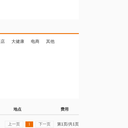
药店
大健康
电商
其他
地点
费用
上一页
下一页
第1页/共1页
1