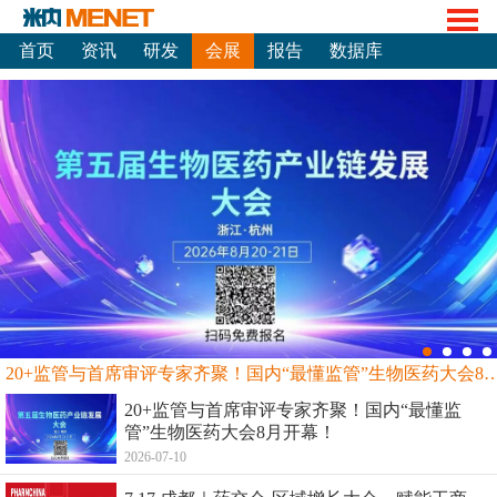
首页
资讯
研发
会展
报告
数据库
20+监管与首席审评专家齐聚！国内“最懂监管”生物
20+监管与首席审评专家齐聚！国内“最懂监
管”生物医药大会8月开幕！
2026-07-10