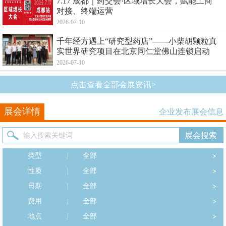
7.17 成都｜药交会·区域增长大会，赋能工商
对接、终端运营
2026-07-10
千年经方遇上“研究型药店”——小柴胡颗粒真
实世界研究项目在北京同仁堂佛山连锁启动
2026-07-10
点击查看全部会展资讯>
展会详情
企业发布展会信息
类型
|
全部
性质
|
全部
日期
|
全部
费用
|
全部
地点
|
全部