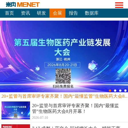
首页
资讯
研发
会展
报告
数据库
20+监管与首席审评专家齐聚！国内“最懂监管”生物
20+监管与首席审评专家齐聚！国内“最懂监
管”生物医药大会8月开幕！
2026-07-10