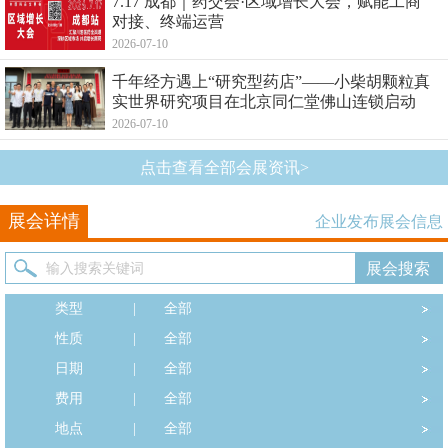
7.17 成都｜药交会·区域增长大会，赋能工商
对接、终端运营
2026-07-10
千年经方遇上“研究型药店”——小柴胡颗粒真
实世界研究项目在北京同仁堂佛山连锁启动
2026-07-10
点击查看全部会展资讯>
展会详情
企业发布展会信息
类型
|
全部
性质
|
全部
日期
|
全部
费用
|
全部
地点
|
全部