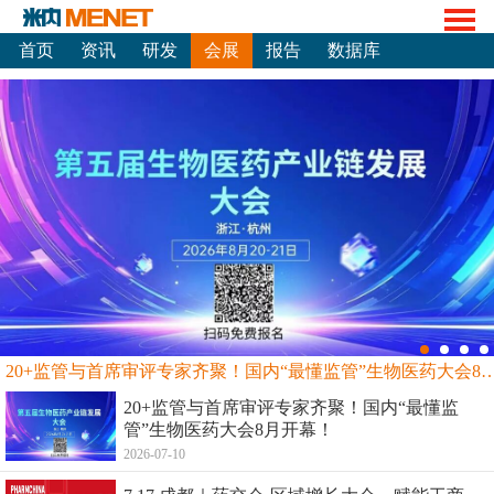
首页
资讯
研发
会展
报告
数据库
20+监管与首席审评专家齐聚！国内“最懂监管”生物
20+监管与首席审评专家齐聚！国内“最懂监
管”生物医药大会8月开幕！
2026-07-10