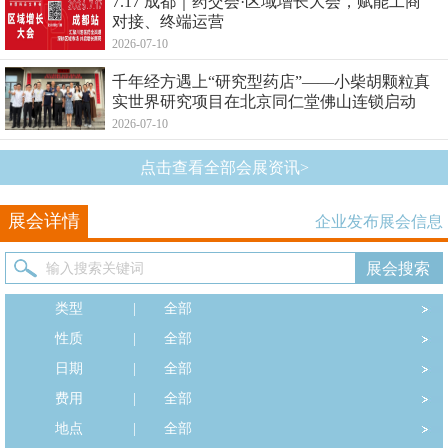
7.17 成都｜药交会·区域增长大会，赋能工商
对接、终端运营
2026-07-10
千年经方遇上“研究型药店”——小柴胡颗粒真
实世界研究项目在北京同仁堂佛山连锁启动
2026-07-10
点击查看全部会展资讯>
展会详情
企业发布展会信息
类型
|
全部
性质
|
全部
日期
|
全部
费用
|
全部
地点
|
全部