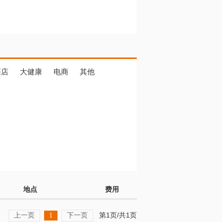
药店
大健康
电商
其他
地点
费用
上一页
下一页
第1页/共1页
1