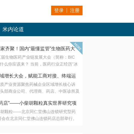
登录
注册
米内论道
专家齐聚！国内“最懂监管”生物医药大
第五届生物医药产业链发展大会（简称：BIC
 为什么你应该来？ 当前，医药行业正经历“冰
是AI制药从概念验证走向深度落地，数据与算
会·区域增长大会，赋能工商对接、终端运
另一端是创新药“最后一公里”的支付与入院
质产业资源聚焦药械企业区域增长核心诉
生态。 同质化“内卷”已无出路，全产业链协
头部商业公司、代理商、药店、中医诊所及
局关键。 本届大会以 “重构生态，定义未
接平台助力企业高效拓展终端网络，抢占区
容——从监管政策的前沿洞察，到AI制药的
药店”——小柴胡颗粒真实世界研究项
战略布局
复杂药物制剂、CGT、多肽与小核酸的技
小柴胡颗粒——北京同仁堂佛山连锁研究型药
性智造。 我们致力于打破壁垒，让“实验
连锁启动
署会在北京同仁堂佛山连锁药店总部举行。
端”与“支付端”深度对话，更让监管、产业、资
区域增长大会，赋能工商对接、终端运营
在广东落地的又一重要布局，标志着全国首
形成共识。
项目正式进入佛山市场。