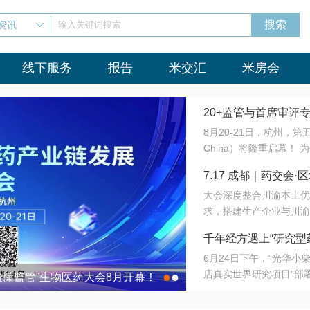
资讯
输入关键词搜索
线下服务
报告
米交汇
米房会
20+监管与首席审评
8月20-21日，杭州，
会8月开幕！
China）将隆重启幕！
与火”的淬炼—— 一端
7.17 成都｜药交
法正重新定义研发效率；
大会深度整合川渝本土优
难题，呼唤更成熟的产业
营
求，搭建生产企业与川渝
同与出海能力建设才是破
三终端渠道的精准高效对
来”为主题，内容全面扩
千年经方遇上“研究型
域增量份额夯实西南市场
算力突围；从中药创新、
6月24日下午，“光华
术攻坚，到CDMO的柔
目在北京同仁堂佛山
店真实世界研究项目”部
●
●
室”与“生产线”、“研发
最懂监管”生物医药大会8月开幕！
7.17 成都｜药交会·
这是继广州之后，该项目
本、临床在同一张桌子上
个OTC药品研究型药店