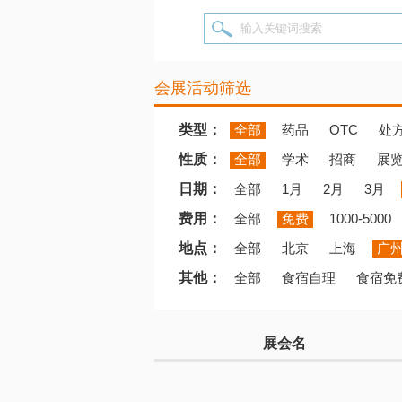
输入关键词搜索
会展活动筛选
类型：
全部
药品
OTC
处
性质：
全部
学术
招商
展
日期：
全部
1月
2月
3月
费用：
全部
免费
1000-5000
地点：
全部
北京
上海
广
其他：
全部
食宿自理
食宿免
展会名