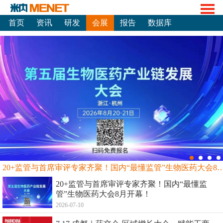
首页
资讯
研发
会展
报告
数据库
20+监管与首席审评专家齐聚！国内“最懂监管”生物
20+监管与首席审评专家齐聚！国内“最懂监
管”生物医药大会8月开幕！
2026-07-10