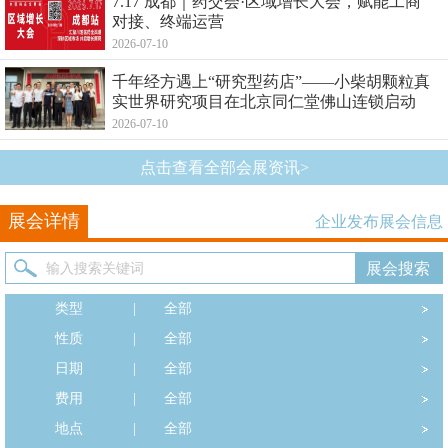
7.17 成都｜药交会·区域增长大会，赋能工商
对接、终端运营
2026-07-10
千年经方遇上“研究型药店”——小柴胡颗粒真
实世界研究项目在北京同仁堂佛山连锁启动
2026-07-10
点击查看全部会展资讯>
展会详情
企业发布展会信息
类型
|
全部
性质
|
全部
日期
|
全部
费用
|
全部
地点
|
全部