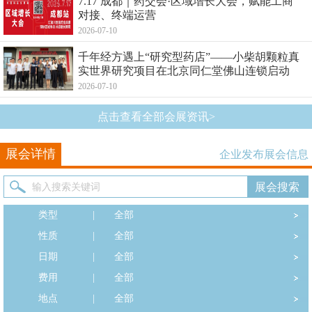
7.17 成都｜药交会·区域增长大会，赋能工商
对接、终端运营
2026-07-10
千年经方遇上“研究型药店”——小柴胡颗粒真
实世界研究项目在北京同仁堂佛山连锁启动
2026-07-10
点击查看全部会展资讯>
展会详情
企业发布展会信息
类型
|
全部
性质
|
全部
日期
|
全部
费用
|
全部
地点
|
全部