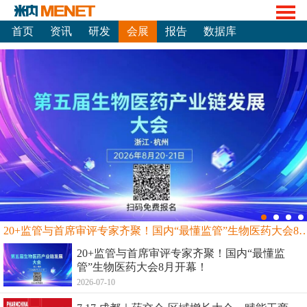
首页
资讯
研发
会展
报告
数据库
20+监管与首席审评专家齐聚！国内“最懂监管”生物
20+监管与首席审评专家齐聚！国内“最懂监
管”生物医药大会8月开幕！
2026-07-10