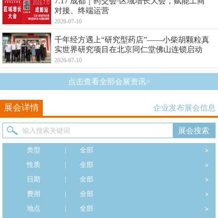
7.17 成都｜药交会·区域增长大会，赋能工商
对接、终端运营
2026-07-10
千年经方遇上“研究型药店”——小柴胡颗粒真
实世界研究项目在北京同仁堂佛山连锁启动
2026-07-10
点击查看全部会展资讯>
展会详情
企业发布展会信息
类型
|
全部
性质
|
全部
日期
|
全部
费用
|
全部
地点
|
全部