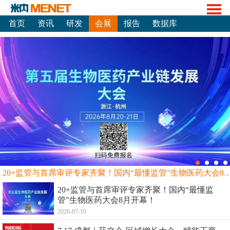
首页
资讯
研发
会展
报告
数据库
20+监管与首席审评专家齐聚！国内“最懂监管”生物
20+监管与首席审评专家齐聚！国内“最懂监
管”生物医药大会8月开幕！
2026-07-10