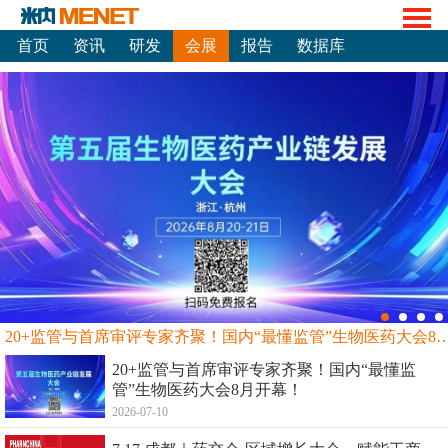
首页
资讯
研发
会展
报告
数据库
20+监管与首席审评专家齐聚！国内“最懂监管”生物
20+监管与首席审评专家齐聚！国内“最懂监
管”生物医药大会8月开幕！
2026-07-10