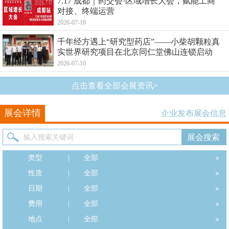
7.17 成都｜药交会·区域增长大会，赋能工商
对接、终端运营
2026-07-10
千年经方遇上“研究型药店”——小柴胡颗粒真
实世界研究项目在北京同仁堂佛山连锁启动
2026-07-10
点击查看全部会展资讯>
展会详情
企业发布展会信息
类型
|
全部
性质
|
全部
日期
|
全部
费用
|
全部
地点
|
全部