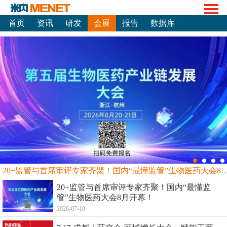
首页
资讯
研发
会展
报告
数据库
20+监管与首席审评专家齐聚！国内“最懂监管”生物
20+监管与首席审评专家齐聚！国内“最懂监
管”生物医药大会8月开幕！
2026-07-10