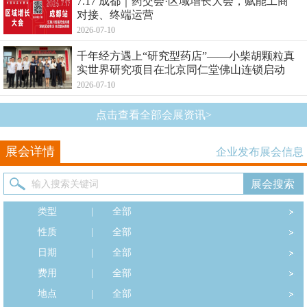
7.17 成都｜药交会·区域增长大会，赋能工商
对接、终端运营
2026-07-10
千年经方遇上“研究型药店”——小柴胡颗粒真
实世界研究项目在北京同仁堂佛山连锁启动
2026-07-10
点击查看全部会展资讯>
展会详情
企业发布展会信息
类型
|
全部
性质
|
全部
日期
|
全部
费用
|
全部
地点
|
全部