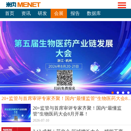
首页
资讯
研发
会展
报告
数据库
20+监管与首席审评专家齐聚！国内“最懂监管”生物
20+监管与首席审评专家齐聚！国内“最懂监
管”生物医药大会8月开幕！
2026-07-10