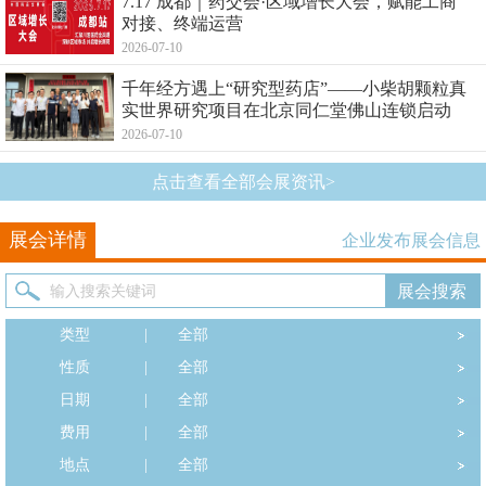
7.17 成都｜药交会·区域增长大会，赋能工商
对接、终端运营
2026-07-10
千年经方遇上“研究型药店”——小柴胡颗粒真
实世界研究项目在北京同仁堂佛山连锁启动
2026-07-10
点击查看全部会展资讯>
展会详情
企业发布展会信息
类型
|
全部
性质
|
全部
日期
|
全部
费用
|
全部
地点
|
全部