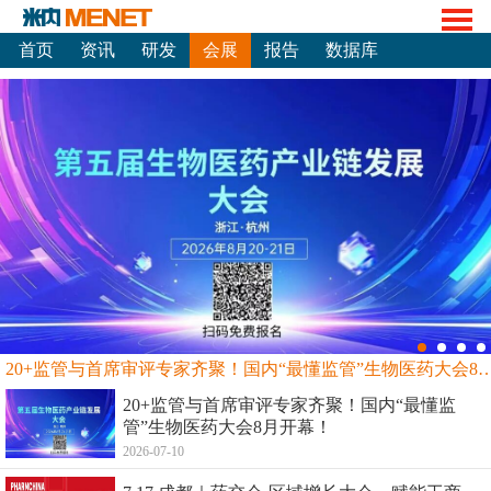
首页
资讯
研发
会展
报告
数据库
20+监管与首席审评专家齐聚！国内“最懂监管”生物
20+监管与首席审评专家齐聚！国内“最懂监
管”生物医药大会8月开幕！
2026-07-10