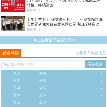
7.17 成都｜药交会·区域增长大会，赋能工商
对接、终端运营
2026-07-10
千年经方遇上“研究型药店”——小柴胡颗粒真
实世界研究项目在北京同仁堂佛山连锁启动
2026-07-10
点击查看全部会展资讯>
展会详情
企业发布展会信息
类型
|
全部
性质
|
全部
日期
|
全部
费用
|
全部
地点
|
全部