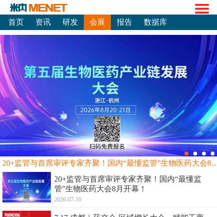
首页
资讯
研发
会展
报告
数据库
20+监管与首席审评专家齐聚！国内“最懂监管”生物
20+监管与首席审评专家齐聚！国内“最懂监
管”生物医药大会8月开幕！
2026-07-10