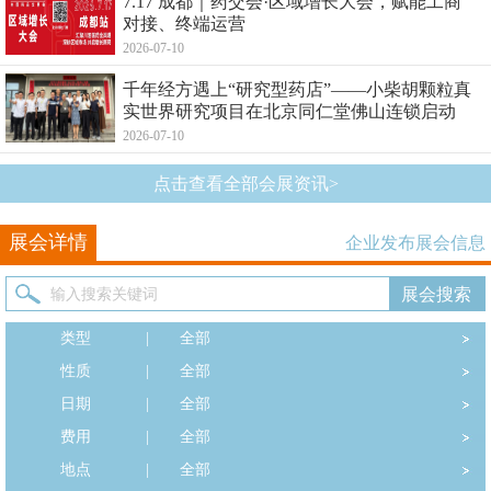
7.17 成都｜药交会·区域增长大会，赋能工商
对接、终端运营
2026-07-10
千年经方遇上“研究型药店”——小柴胡颗粒真
实世界研究项目在北京同仁堂佛山连锁启动
2026-07-10
点击查看全部会展资讯>
展会详情
企业发布展会信息
类型
|
全部
性质
|
全部
日期
|
全部
费用
|
全部
地点
|
全部