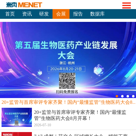
首页
资讯
研发
会展
报告
数据库
20+监管与首席审评专家齐聚！国内“最懂监管”生物
20+监管与首席审评专家齐聚！国内“最懂监
管”生物医药大会8月开幕！
2026-07-10