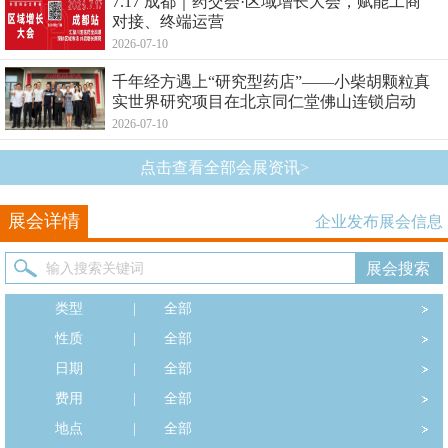
7.17 成都｜药交会·区域增长大会，赋能工商
对接、终端运营
2026-07-10
千年经方遇上“研究型药店”——小柴胡颗粒真
实世界研究项目在北京同仁堂佛山连锁启动
2026-07-10
点击查看全部会展资讯>
展会详情
企业发布展会信息
类型
|
全部
性质
|
全部
日期
|
全部
费用
|
全部
地点
|
全部