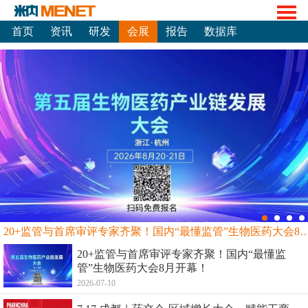
首页
资讯
研发
会展
报告
数据库
20+监管与首席审评专家齐聚！国内“最懂监管”生物
20+监管与首席审评专家齐聚！国内“最懂监
管”生物医药大会8月开幕！
2026-07-10