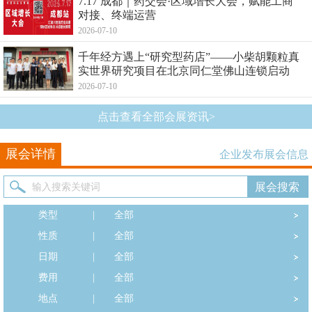
7.17 成都｜药交会·区域增长大会，赋能工商
对接、终端运营
2026-07-10
千年经方遇上“研究型药店”——小柴胡颗粒真
实世界研究项目在北京同仁堂佛山连锁启动
2026-07-10
点击查看全部会展资讯>
展会详情
企业发布展会信息
类型
|
全部
性质
|
全部
日期
|
全部
费用
|
全部
地点
|
全部