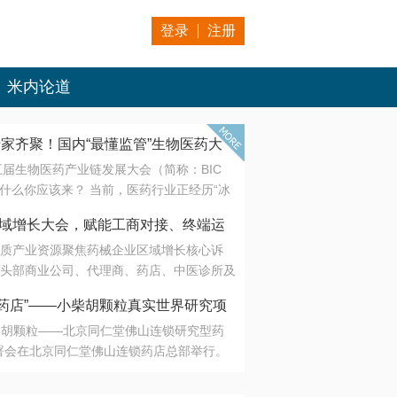
登录
注册
米内论道
专家齐聚！国内“最懂监管”生物医药大
第五届生物医药产业链发展大会（简称：BIC
 为什么你应该来？ 当前，医药行业正经历“冰
是AI制药从概念验证走向深度落地，数据与算
会·区域增长大会，赋能工商对接、终端运
另一端是创新药“最后一公里”的支付与入院
质产业资源聚焦药械企业区域增长核心诉
生态。 同质化“内卷”已无出路，全产业链协
头部商业公司、代理商、药店、中医诊所及
局关键。 本届大会以 “重构生态，定义未
接平台助力企业高效拓展终端网络，抢占区
容——从监管政策的前沿洞察，到AI制药的
药店”——小柴胡颗粒真实世界研究项
战略布局
复杂药物制剂、CGT、多肽与小核酸的技
小柴胡颗粒——北京同仁堂佛山连锁研究型药
性智造。 我们致力于打破壁垒，让“实验
连锁启动
署会在北京同仁堂佛山连锁药店总部举行。
端”与“支付端”深度对话，更让监管、产业、资
区域增长大会，赋能工商对接、终端运营
在广东落地的又一重要布局，标志着全国首
形成共识。
项目正式进入佛山市场。