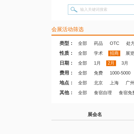
输入关键词搜索
会展活动筛选
类型：
全部
药品
OTC
处
性质：
全部
学术
招商
展
日期：
全部
1月
2月
3月
费用：
全部
免费
1000-5000
地点：
全部
北京
上海
广
其他：
全部
食宿自理
食宿免
展会名