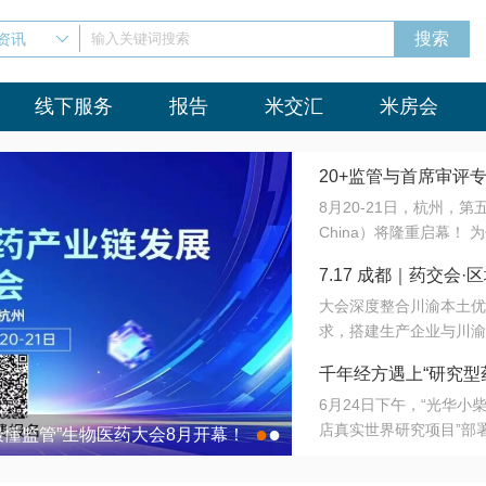
资讯
输入关键词搜索
线下服务
报告
米交汇
米房会
20+监管与首席审评
8月20-21日，杭州，
会8月开幕！
China）将隆重启幕！
与火”的淬炼—— 一端
7.17 成都｜药交
法正重新定义研发效率；
大会深度整合川渝本土优
难题，呼唤更成熟的产业
营
求，搭建生产企业与川渝
同与出海能力建设才是破
三终端渠道的精准高效对
来”为主题，内容全面扩
千年经方遇上“研究型
域增量份额夯实西南市场
算力突围；从中药创新、
6月24日下午，“光华
术攻坚，到CDMO的柔
目在北京同仁堂佛山
店真实世界研究项目”部
●
●
室”与“生产线”、“研发
最懂监管”生物医药大会8月开幕！
7.17 成都｜药交会·
这是继广州之后，该项目
本、临床在同一张桌子上
个OTC药品研究型药店