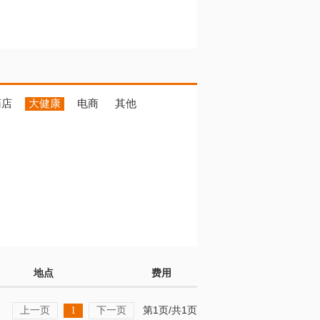
药店
大健康
电商
其他
地点
费用
上一页
下一页
第1页/共1页
1