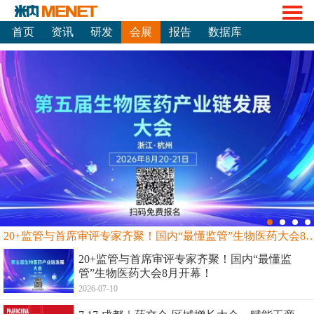
首页
资讯
研发
会展
报告
数据库
20+监管与首席审评专家齐聚！国内“最懂监管”生物
20+监管与首席审评专家齐聚！国内“最懂监
管”生物医药大会8月开幕！
2026-07-10