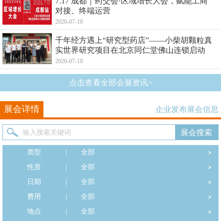
7.17 成都｜药交会·区域增长大会，赋能工商
对接、终端运营
2026-07-10
千年经方遇上“研究型药店”——小柴胡颗粒真
实世界研究项目在北京同仁堂佛山连锁启动
2026-07-10
点击查看全部会展资讯>
展会详情
企业发布展会信息
类型
|
全部
性质
|
全部
日期
|
全部
费用
|
全部
地点
|
全部