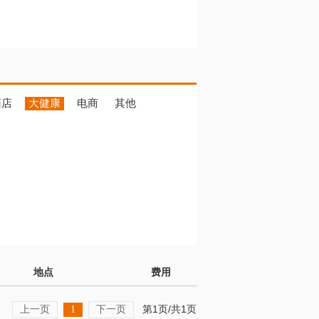
药店
大健康
电商
其他
地点
费用
上一页
下一页
第1页/共1页
1