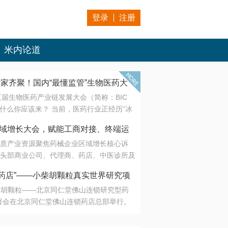
登录
注册
米内论道
专家齐聚！国内“最懂监管”生物医药大
第五届生物医药产业链发展大会（简称：BIC
 为什么你应该来？ 当前，医药行业正经历“冰
是AI制药从概念验证走向深度落地，数据与算
会·区域增长大会，赋能工商对接、终端运
另一端是创新药“最后一公里”的支付与入院
质产业资源聚焦药械企业区域增长核心诉
生态。 同质化“内卷”已无出路，全产业链协
头部商业公司、代理商、药店、中医诊所及
局关键。 本届大会以 “重构生态，定义未
接平台助力企业高效拓展终端网络，抢占区
容——从监管政策的前沿洞察，到AI制药的
药店”——小柴胡颗粒真实世界研究项
战略布局
复杂药物制剂、CGT、多肽与小核酸的技
小柴胡颗粒——北京同仁堂佛山连锁研究型药
性智造。 我们致力于打破壁垒，让“实验
连锁启动
署会在北京同仁堂佛山连锁药店总部举行。
端”与“支付端”深度对话，更让监管、产业、资
区域增长大会，赋能工商对接、终端运营
在广东落地的又一重要布局，标志着全国首
形成共识。
项目正式进入佛山市场。