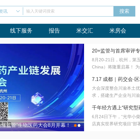
资讯
输入关键词搜索
线下服务
报告
米交汇
米房会
20+监管与首席审评
8月20-21日，杭州，
会8月开幕！
China）将隆重启幕！
与火”的淬炼—— 一端
7.17 成都｜药交
法正重新定义研发效率；
大会深度整合川渝本土优
难题，呼唤更成熟的产业
营
求，搭建生产企业与川渝
同与出海能力建设才是破
三终端渠道的精准高效对
来”为主题，内容全面扩
千年经方遇上“研究型
域增量份额夯实西南市场
算力突围；从中药创新、
6月24日下午，“光华
术攻坚，到CDMO的柔
目在北京同仁堂佛山
店真实世界研究项目”部
●
●
室”与“生产线”、“研发
最懂监管”生物医药大会8月开幕！
7.17 成都｜药交会·
这是继广州之后，该项目
本、临床在同一张桌子上
个OTC药品研究型药店