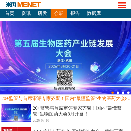
首页
资讯
研发
会展
报告
数据库
20+监管与首席审评专家齐聚！国内“最懂监管”生物
20+监管与首席审评专家齐聚！国内“最懂监
管”生物医药大会8月开幕！
2026-07-10