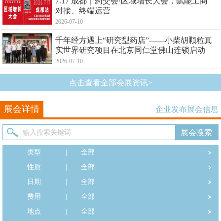
7.17 成都｜药交会·区域增长大会，赋能工商
对接、终端运营
2026-07-10
千年经方遇上“研究型药店”——小柴胡颗粒真
实世界研究项目在北京同仁堂佛山连锁启动
2026-07-10
点击查看全部会展资讯>
展会详情
企业发布展会信息
类型
|
全部
性质
|
全部
日期
|
全部
费用
|
全部
地点
|
全部