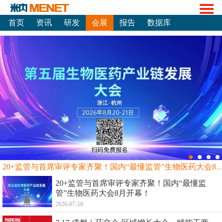
首页
资讯
研发
会展
报告
数据库
20+监管与首席审评专家齐聚！国内“最懂监管”生物
20+监管与首席审评专家齐聚！国内“最懂监
管”生物医药大会8月开幕！
2026-07-10