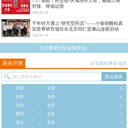
7.17 成都｜药交会·区域增长大会，赋能工商
对接、终端运营
2026-07-10
千年经方遇上“研究型药店”——小柴胡颗粒真
实世界研究项目在北京同仁堂佛山连锁启动
2026-07-10
点击查看全部会展资讯>
展会详情
企业发布展会信息
类型
|
全部
性质
|
全部
日期
|
全部
费用
|
全部
地点
|
全部