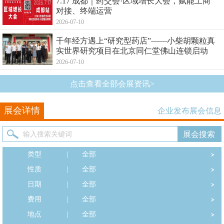
7.17 成都｜药交会·区域增长大会，赋能工商
对接、终端运营
2026-07-10
千年经方遇上“研究型药店”——小柴胡颗粒真
实世界研究项目在北京同仁堂佛山连锁启动
2026-07-10
点击查看全部会展资讯>
展会详情
企业发布展会信息
类型
|
全部
性质
|
全部
日期
|
全部
费用
|
全部
地点
|
全部