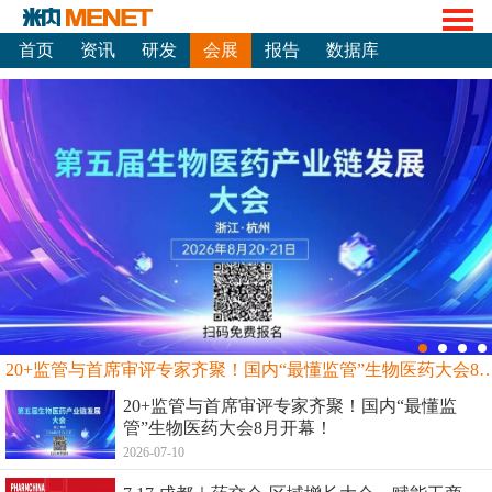
首页
资讯
研发
会展
报告
数据库
20+监管与首席审评专家齐聚！国内“最懂监管”生物
20+监管与首席审评专家齐聚！国内“最懂监
管”生物医药大会8月开幕！
2026-07-10