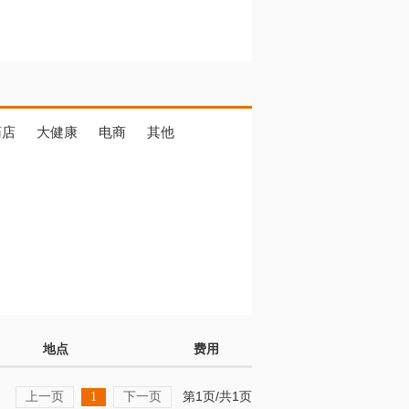
药店
大健康
电商
其他
地点
费用
上一页
下一页
第1页/共1页
1