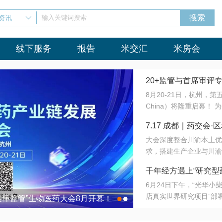
资讯
输入关键词搜索
线下服务
报告
米交汇
米房会
20+监管与首席审评
8月20-21日，杭州，
会8月开幕！
China）将隆重启幕！
与火”的淬炼—— 一端
7.17 成都｜药交
法正重新定义研发效率；
大会深度整合川渝本土优
难题，呼唤更成熟的产业
营
求，搭建生产企业与川渝
同与出海能力建设才是破
三终端渠道的精准高效对
来”为主题，内容全面扩
千年经方遇上“研究型
域增量份额夯实西南市场
算力突围；从中药创新、
6月24日下午，“光华
术攻坚，到CDMO的柔
目在北京同仁堂佛山
店真实世界研究项目”部
●
●
室”与“生产线”、“研发
最懂监管”生物医药大会8月开幕！
7.17 成都｜药交会·
这是继广州之后，该项目
本、临床在同一张桌子上
个OTC药品研究型药店