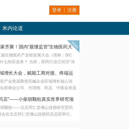
登录
注册
米内论道
专家齐聚！国内“最懂监管”生物医药大
第五届生物医药产业链发展大会（简称：BIC
 为什么你应该来？ 当前，医药行业正经历“冰
是AI制药从概念验证走向深度落地，数据与算
会·区域增长大会，赋能工商对接、终端运
另一端是创新药“最后一公里”的支付与入院
质产业资源聚焦药械企业区域增长核心诉
生态。 同质化“内卷”已无出路，全产业链协
头部商业公司、代理商、药店、中医诊所及
局关键。 本届大会以 “重构生态，定义未
接平台助力企业高效拓展终端网络，抢占区
容——从监管政策的前沿洞察，到AI制药的
药店”——小柴胡颗粒真实世界研究项
战略布局
复杂药物制剂、CGT、多肽与小核酸的技
小柴胡颗粒——北京同仁堂佛山连锁研究型药
性智造。 我们致力于打破壁垒，让“实验
连锁启动
署会在北京同仁堂佛山连锁药店总部举行。
端”与“支付端”深度对话，更让监管、产业、资
区域增长大会，赋能工商对接、终端运营
在广东落地的又一重要布局，标志着全国首
形成共识。
项目正式进入佛山市场。