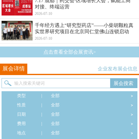
7.17 成都｜药交会·区域增长大会，赋能工商
对接、终端运营
2026-07-10
千年经方遇上“研究型药店”——小柴胡颗粒真
实世界研究项目在北京同仁堂佛山连锁启动
2026-07-10
点击查看全部会展资讯>
展会详情
企业发布展会信息
类型
|
全部
性质
|
全部
日期
|
全部
费用
|
全部
地点
|
全部