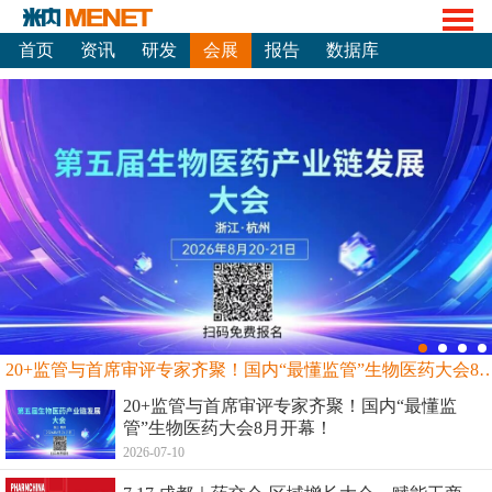
首页
资讯
研发
会展
报告
数据库
20+监管与首席审评专家齐聚！国内“最懂监管”生物
20+监管与首席审评专家齐聚！国内“最懂监
管”生物医药大会8月开幕！
2026-07-10