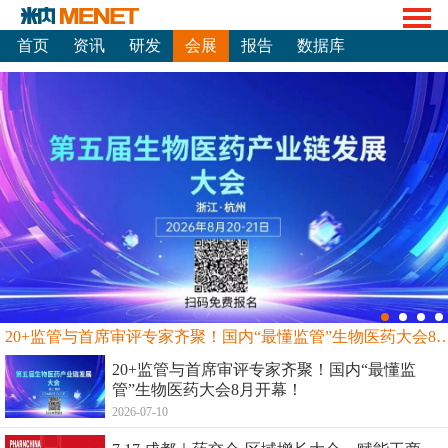
首页
资讯
研发
会展
报告
数据库
20+监管与首席审评专家齐聚！国内“最懂监管”生物
20+监管与首席审评专家齐聚！国内“最懂监
管”生物医药大会8月开幕！
2026-07-10