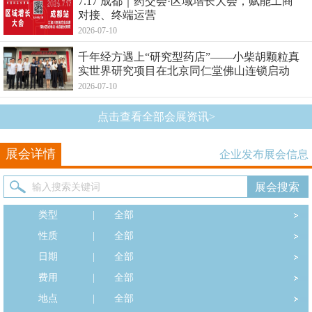
7.17 成都｜药交会·区域增长大会，赋能工商
对接、终端运营
2026-07-10
千年经方遇上“研究型药店”——小柴胡颗粒真
实世界研究项目在北京同仁堂佛山连锁启动
2026-07-10
点击查看全部会展资讯>
展会详情
企业发布展会信息
类型
|
全部
性质
|
全部
日期
|
全部
费用
|
全部
地点
|
全部