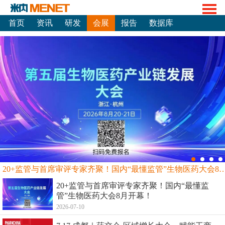
首页
资讯
研发
会展
报告
数据库
20+监管与首席审评专家齐聚！国内“最懂监管”生物
20+监管与首席审评专家齐聚！国内“最懂监
管”生物医药大会8月开幕！
2026-07-10