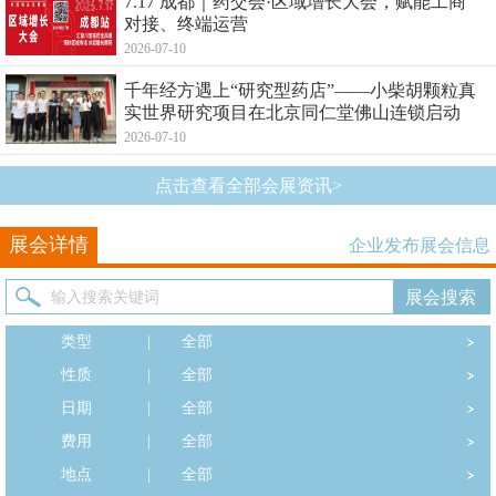
7.17 成都｜药交会·区域增长大会，赋能工商
对接、终端运营
2026-07-10
千年经方遇上“研究型药店”——小柴胡颗粒真
实世界研究项目在北京同仁堂佛山连锁启动
2026-07-10
点击查看全部会展资讯>
展会详情
企业发布展会信息
类型
|
全部
性质
|
全部
日期
|
全部
费用
|
全部
地点
|
全部