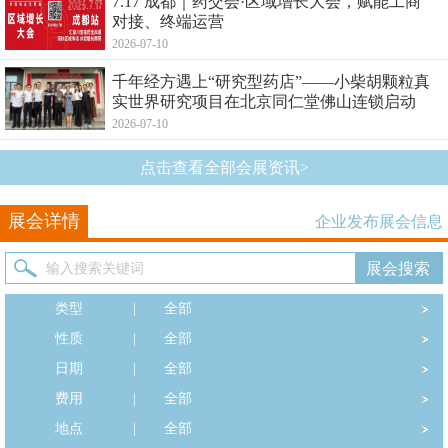
7.17 成都｜药交会·区域增长大会，赋能工商
对接、终端运营
2026-07-10
千年经方遇上“研究型药店”——小柴胡颗粒真
实世界研究项目在北京同仁堂佛山连锁启动
2026-07-10
点击查看全部会展资讯>
展会详情
企业发布展会信息
类型
|
全部
性质
|
全部
日期
|
全部
费用
|
全部
地点
|
全部