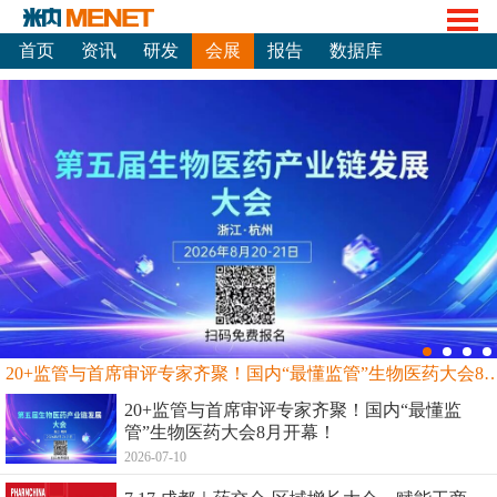
首页
资讯
研发
会展
报告
数据库
20+监管与首席审评专家齐聚！国内“最懂监管”生物
20+监管与首席审评专家齐聚！国内“最懂监
管”生物医药大会8月开幕！
2026-07-10