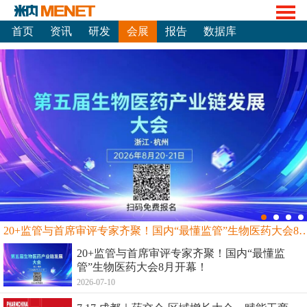
首页
资讯
研发
会展
报告
数据库
20+监管与首席审评专家齐聚！国内“最懂监管”生物
20+监管与首席审评专家齐聚！国内“最懂监
管”生物医药大会8月开幕！
2026-07-10