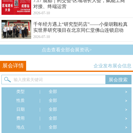
7.17 成都｜药交会·区域增长大会，赋能工商
对接、终端运营
2026-07-10
千年经方遇上“研究型药店”——小柴胡颗粒真
实世界研究项目在北京同仁堂佛山连锁启动
2026-07-10
点击查看全部会展资讯>
展会详情
企业发布展会信息
类型
|
全部
性质
|
全部
日期
|
全部
费用
|
全部
地点
|
全部