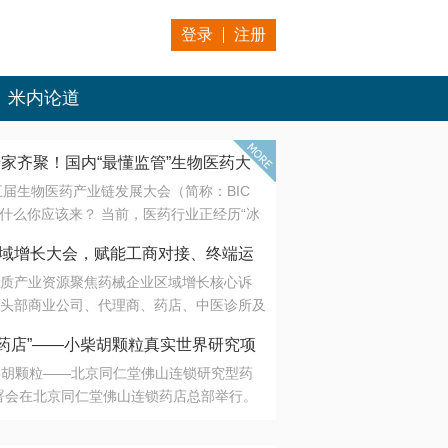
登录
注册
米内论道
专家齐聚！国内“最懂监管”生物医药大
第五届生物医药产业链发展大会（简称：BIC
 为什么你应该来？ 当前，医药行业正经历“冰
是AI制药从概念验证走向深度落地，数据与算
会·区域增长大会，赋能工商对接、终端运
另一端是创新药“最后一公里”的支付与入院
质产业资源聚焦药械企业区域增长核心诉
生态。 同质化“内卷”已无出路，全产业链协
头部商业公司、代理商、药店、中医诊所及
局关键。 本届大会以 “重构生态，定义未
接平台助力企业高效拓展终端网络，抢占区
容——从监管政策的前沿洞察，到AI制药的
药店”——小柴胡颗粒真实世界研究项
战略布局
复杂药物制剂、CGT、多肽与小核酸的技
小柴胡颗粒——北京同仁堂佛山连锁研究型药
性智造。 我们致力于打破壁垒，让“实验
连锁启动
署会在北京同仁堂佛山连锁药店总部举行。
端”与“支付端”深度对话，更让监管、产业、资
区域增长大会，赋能工商对接、终端运营
在广东落地的又一重要布局，标志着全国首
形成共识。
项目正式进入佛山市场。