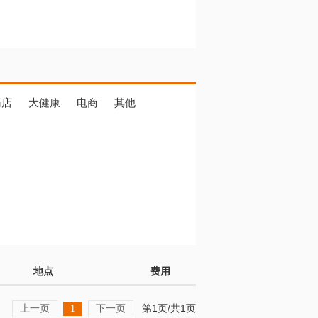
药店
大健康
电商
其他
地点
费用
上一页
下一页
第1页/共1页
1