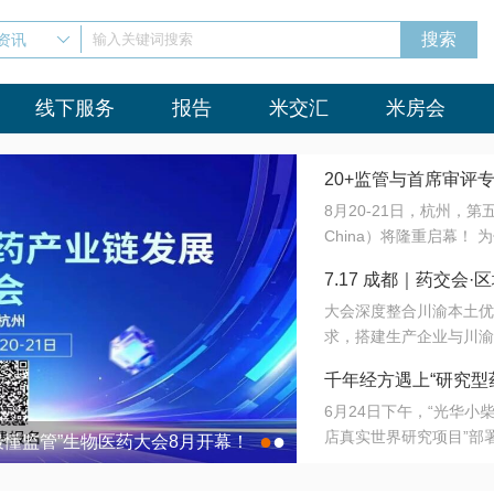
资讯
输入关键词搜索
线下服务
报告
米交汇
米房会
20+监管与首席审评
8月20-21日，杭州，
会8月开幕！
China）将隆重启幕！
与火”的淬炼—— 一端
7.17 成都｜药交
法正重新定义研发效率；
大会深度整合川渝本土优
难题，呼唤更成熟的产业
营
求，搭建生产企业与川渝
同与出海能力建设才是破
三终端渠道的精准高效对
来”为主题，内容全面扩
千年经方遇上“研究型
域增量份额夯实西南市场
算力突围；从中药创新、
6月24日下午，“光华
术攻坚，到CDMO的柔
目在北京同仁堂佛山
店真实世界研究项目”部
●
●
室”与“生产线”、“研发
最懂监管”生物医药大会8月开幕！
7.17 成都｜药交会·
这是继广州之后，该项目
本、临床在同一张桌子上
个OTC药品研究型药店