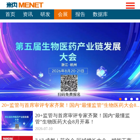
首页
资讯
研发
会展
报告
数据库
20+监管与首席审评专家齐聚！国内“最懂监管”生物
20+监管与首席审评专家齐聚！国内“最懂监
管”生物医药大会8月开幕！
2026-07-10