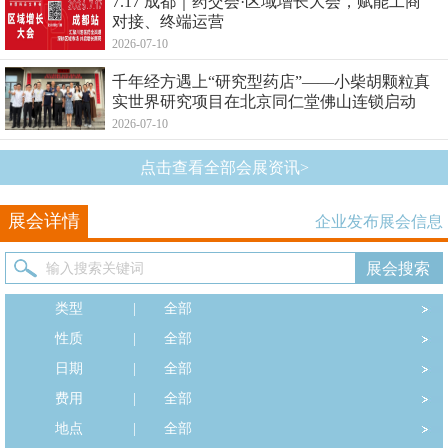
7.17 成都｜药交会·区域增长大会，赋能工商
对接、终端运营
2026-07-10
千年经方遇上“研究型药店”——小柴胡颗粒真
实世界研究项目在北京同仁堂佛山连锁启动
2026-07-10
点击查看全部会展资讯>
展会详情
企业发布展会信息
类型
|
全部
性质
|
全部
日期
|
全部
费用
|
全部
地点
|
全部